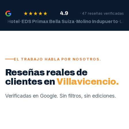
★
★
★
★
★
4.9
· 47 reseñas verificadas
otel
·
EDS Primax Bella Suiza
·
Molino Indupuerto
·
La Sagra
EL TRABAJO HABLA POR NOSOTROS.
Reseñas reales de
clientes en
Villavicencio.
Verificadas en Google. Sin filtros, sin ediciones.