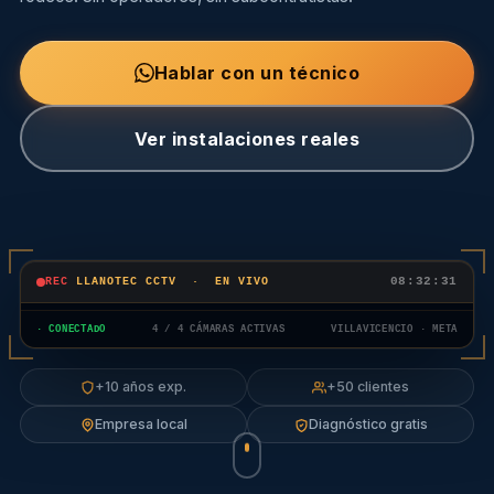
Hablar con un técnico
Ver instalaciones reales
REC
08:32:32
LLANOTEC CCTV · EN VIVO
Entrada principal
Sala
Comedor
Garaje
CAM 01
CAM 02
CAM 03
CAM 04
· CONECTADO
4 / 4 CÁMARAS ACTIVAS
VILLAVICENCIO · META
+10 años exp.
+50 clientes
Empresa local
Diagnóstico gratis