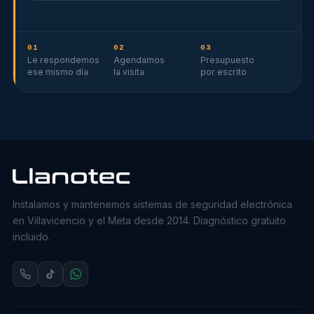
01
02
03
Le respondemos
Agendamos
Presupuesto
ese mismo día
la visita
por escrito
Instalamos y mantenemos sistemas de seguridad electrónica
en Villavicencio y el Meta desde 2014. Diagnóstico gratuito
incluido.