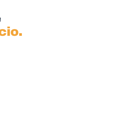
e
cio.