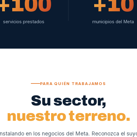
+100
+10
servicios prestados
municipios del Meta
PARA QUIÉN TRABAJAMOS
Su sector,
nuestro terreno.
nstalando en los negocios del Meta. Reconozca el suy