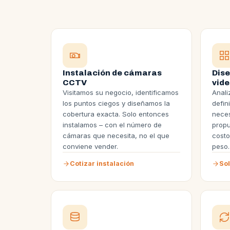
Instalación de cámaras
Dise
CCTV
vide
Visitamos su negocio, identificamos
Anali
los puntos ciegos y diseñamos la
defin
cobertura exacta. Solo entonces
neces
instalamos – con el número de
propu
cámaras que necesita, no el que
costo
conviene vender.
peso.
Cotizar instalación
Sol