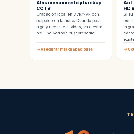
Almacenamiento y backup
Act
CCTV
HD e
Grabación local en DVR/NVR con
Si su
respaldo en la nube. Cuando pase
borro
algo y necesite el video, va a estar
migra
ahí – no borrado ni sobrescrito.
casos
exist
Asegurar mis grabaciones
Cot
TÉ