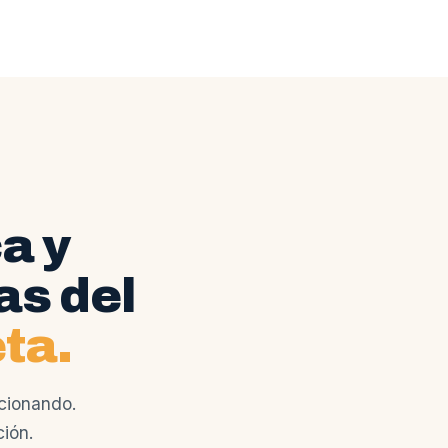
a y
as del
ta.
cionando.
ción.