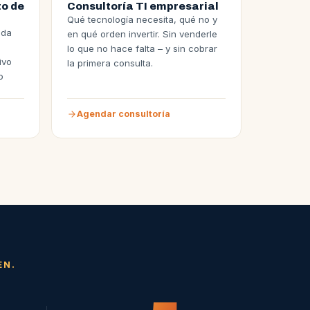
o de
Consultoría TI empresarial
Qué tecnología necesita, qué no y
ada
en qué orden invertir. Sin venderle
lo que no hace falta – y sin cobrar
ivo
la primera consulta.
o
Agendar consultoría
EN.