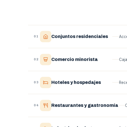
Conjuntos residenciales
Acce
01
Comercio minorista
Caja
02
Hoteles y hospedajes
Rece
03
Restaurantes y gastronomía
C
04