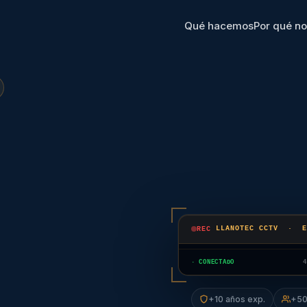
Qué hacemos
Por qué no
REC
LLANOTEC CCTV · E
Entrada principal
Comedor
CAM 01
CAM 03
· CONECTADO
+10 años exp.
+50