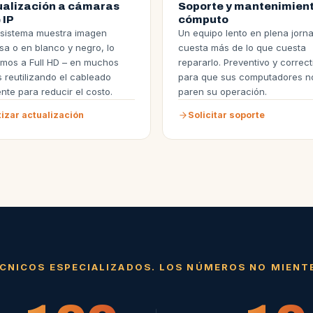
ualización a cámaras
Soporte y mantenimient
 IP
cómputo
 sistema muestra imagen
Un equipo lento en plena jorn
sa o en blanco y negro, lo
cuesta más de lo que cuesta
mos a Full HD – en muchos
repararlo. Preventivo y correct
 reutilizando el cableado
para que sus computadores n
ente para reducir el costo.
paren su operación.
izar actualización
Solicitar soporte
CNICOS ESPECIALIZADOS. LOS NÚMEROS NO MIENT