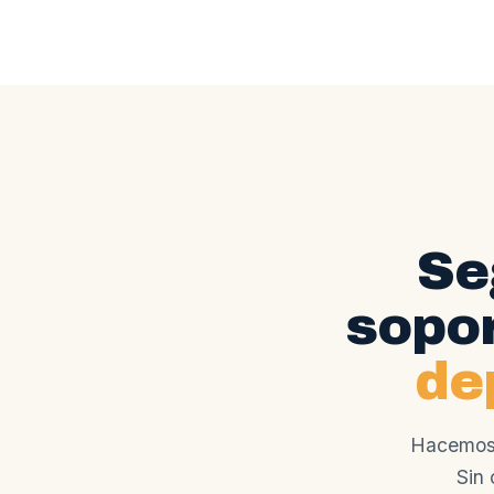
Se
sopor
de
Hacemos 
Sin 