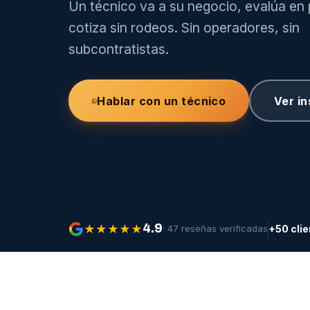
Un técnico va a su negocio, evalúa en
cotiza sin rodeos. Sin operadores, sin
subcontratistas.
Hablar con un técnico
Ver in
★
★
★
★
★
4.9
· 47 reseñas verificadas
+50 cli