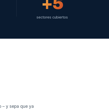
+5
sectores cubiertos
o – y sepa que ya